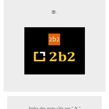
:
Index des mots clés par " N "