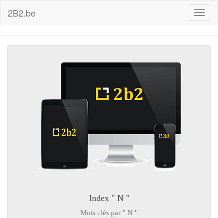
2B2.be
Toggl
naviga
Index " N "
Mots clés par " N "