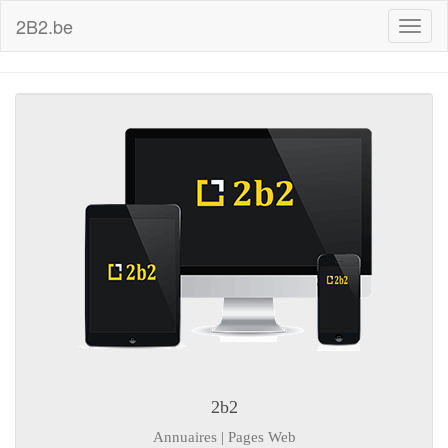
2B2.be
Toggl
naviga
2b2
Annuaires | Pages Web