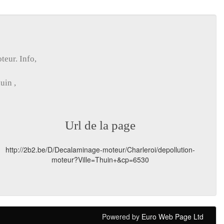
teur
.
Info
,
uin ,
Url de la page
http://2b2.be/D/Decalaminage-moteur/Charleroi/depollution-
moteur?Ville=Thuin+&cp=6530
Powered by
Euro Web Page Ltd