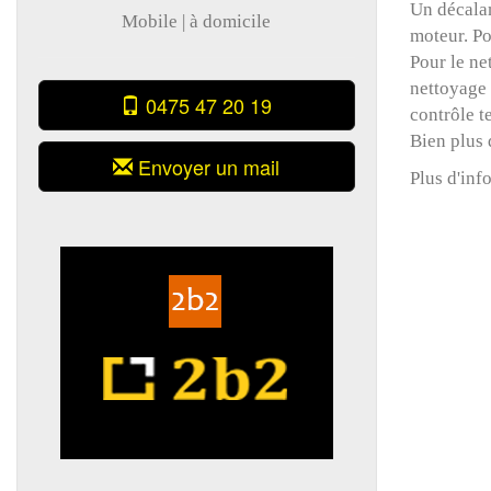
Un décalam
Mobile | à domicile
moteur. P
Pour le
ne
nettoyage
0475 47 20 19
contrôle t
Bien plus 
Envoyer un mail
Plus d'inf