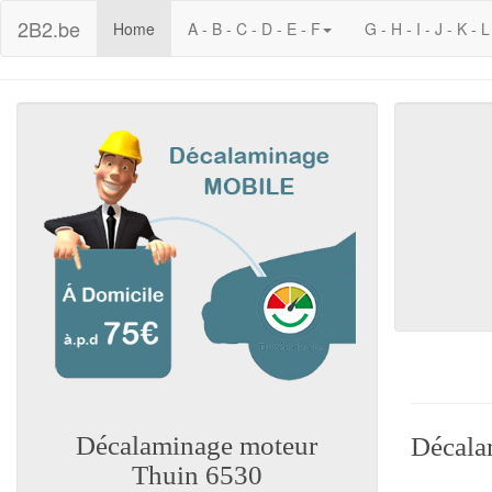
2B2.be
(current)
Home
A - B - C - D - E - F
G - H - I - J - K - L
Décalaminage moteur
Décala
Thuin 6530